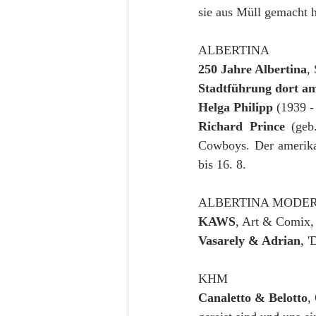
sie aus Müll gemacht ha
ALBERTINA
250 Jahre Albertina
,
Stadtführung dort am
Helga Philipp 
(1939 -
Richard Prince 
(geb
Cowboys. Der amerikan
bis 16. 8.
ALBERTINA MODE
KAWS
, Art & Comix, 
Vasarely & Adrian
, '
KHM
Canaletto & Belotto
,