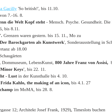
a Gacilly
 'So british!', bis 11.10. 
 von 7.-16. 8.
nn die Welt Kopf steht 
- Mensch. Psyche. Gesundheit. Die
, bis 8.11.
'.
 Grenzen waren gestern. bis 15. 11., Mo zu
'Der Barockgarten als Kunstwerk
', Sonderausstellung in Sc
ertanz ab 18.00
Schaugärten 
g, Dommuseum, LebensKunst, 
800 Jahre Franz von Assisi,
  
 Minor Keys'
, bis 22. 11.
ht - Lust
 in der Kunsthalle bis 4. 10. 
 
Frida Kahlo, the making of an icon,
 bis 4.1. 27
uchamp
 im MoMA, bis 28. 8.
gasse 12; Architekt Josef Frank, 1929), Timeslots buchen