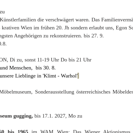
zu
 Künstlerfamilien die verschwägert waren. Das Familienvermäc
s krativen Wien im frühen 20. Jh sondern erlaubt uns, Egon S
gsten Angehörigen zu rekonstruieren. bis 27. 9.
0.8.
Di zu, sonst 11-19 Uhr Do bis 21 Uhr
und Menschen,  bis 30. 8. 
unsere Lieblinge in 'Klimt - Warhol'
h
Möbelmuseum, Sonderausstellung österreichisches Möbeldes
useum gugging,
 bis 17.1. 2027, Mo zu
60 bis 1965
 im WAM Wien: Das Wiener Aktionismus 