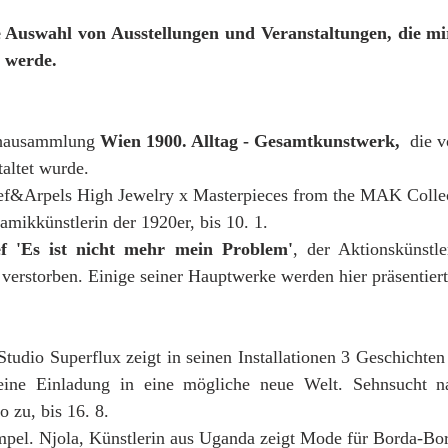
e Auswahl von Ausstellungen und Veranstaltungen, die mir
n werde.
chausammlung 
Wien 1900. Alltag - Gesamtkunstwerk,
  die 
altet wurde. 
ef&Arpels High Jewelry x Masterpieces from the MAK Collect
amikkünstlerin der 1920er, bis 10. 1.
ief 'Es ist nicht mehr mein Problem'
, der Aktionskünstle
 verstorben. Einige seiner Hauptwerke werden hier präsentiert.
Studio Superflux zeigt in seinen Installationen 3 Geschichten
ine Einladung in eine mögliche neue Welt. Sehnsucht na
zu, bis 16. 8.
mpel. Njola, Künstlerin aus Uganda zeigt Mode für Borda-Bor