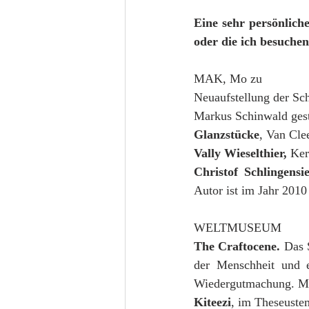
Eine sehr persönlich
oder die ich besuche
MAK, Mo zu
Neuaufstellung der S
Markus Schinwald gest
Glanzstücke
, Van Cle
Vally Wieselthier,
 Ker
Christof Schlingens
Autor ist im Jahr 2010
WELTMUSEUM
The Craftocene. 
Das 
der Menschheit und e
Wiedergutmachung. Mo 
Kiteezi
, im Theseuste