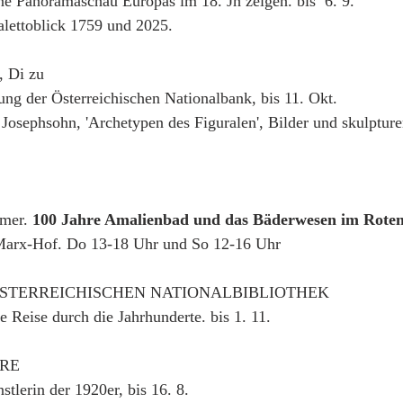
ine Panoramaschau Europas im 18. Jh zeigen. bis  6. 9.
alettoblick 1759 und 2025.
Di zu
ng der Österreichischen Nationalbank, bis 11. Okt.
Josephsohn, 'Archetypen des Figuralen', Bilder und skulpturen
mer. 
100 Jahre Amalienbad und das Bäderwesen im Rote
Marx-Hof. Do 13-18 Uhr und So 12-16 Uhr
STERREICHISCHEN NATIONALBIBLIOTHEK
ne Reise durch die Jahrhunderte. bis 1. 11.
RE
nstlerin der 1920er, bis 16. 8.