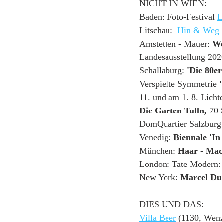
NICHT IN WIEN:
Baden: Foto-Festival 
L
Litschau:  
Hin & Weg
Amstetten - Mauer: 
We
Landesausstellung 2026
Schallaburg: 
'Die 80er
Verspielte Symmetrie 
11. und am 1. 8. Licht
Die Garten Tulln, 
70 
DomQuartier Salzbur
Venedig: 
Biennale 'In
München: 
Haar - Mac
London: Tate Modern:
New York:
 Marcel D
DIES UND DAS:
Villa Beer
 (1130, Wenz