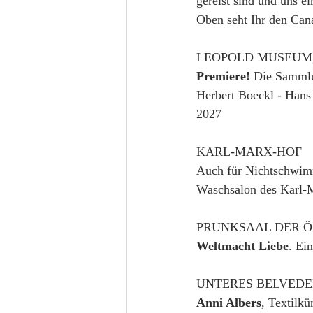
gereist sind und uns e
Oben seht Ihr den Can
LEOPOLD MUSEUM, 
Premiere!
 Die Sammlu
Herbert Boeckl - Hans 
2027
KARL-MARX-HOF
Auch für Nichtschwim
Waschsalon des Karl-
PRUNKSAAL DER Ö
Weltmacht Liebe
. Ei
UNTERES BELVEDE
Anni Albers
, Textilkü